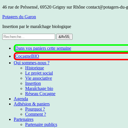
46 rue de Préssensé, 69520 Grigny sur Rhône
contact@potagers-du-g
Potagers du Garon
Insertion par le maraîchage biologique
Dans vos paniers cette semaine
CocagneBIO
Qui sommes-nous ?
Historique
Le projet social
Vie associative
Insertion
Maraîchage bio
Réseau Cocagne
Agenda
Adhésion & paniers
Pourquoi ?
Comment ?
Partenaires
Partenaire publics