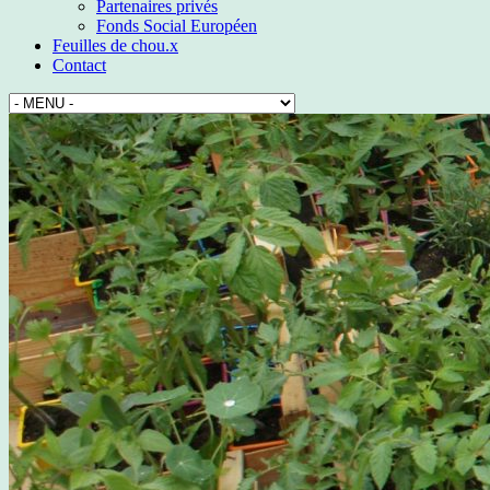
Partenaires privés
Fonds Social Européen
Feuilles de chou.x
Contact