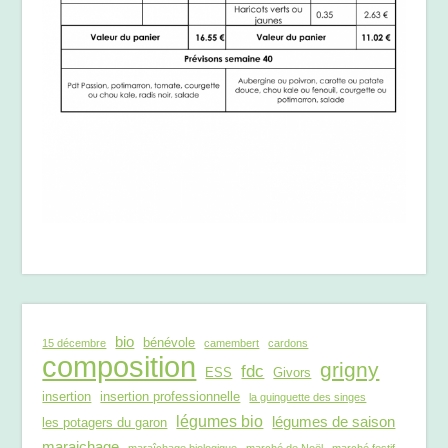
bio
bénévole
15 décembre
camembert
cardons
composition
grigny
fdc
ESS
Givors
insertion
insertion professionnelle
la guinguette des singes
légumes bio
légumes de saison
les potagers du garon
maraichage
maraîchage biologique
marché de Noël
marché festif