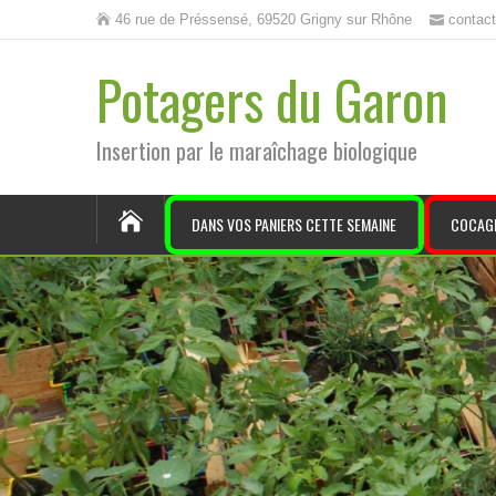
46 rue de Préssensé, 69520 Grigny sur Rhône
contac
Potagers du Garon
Insertion par le maraîchage biologique
DANS VOS PANIERS CETTE SEMAINE
COCAG