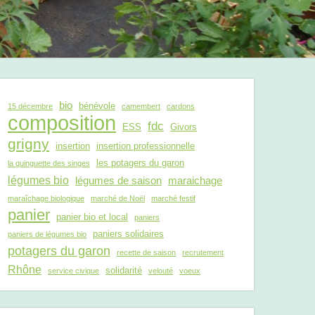
bio
bénévole
15 décembre
camembert
cardons
composition
fdc
ESS
Givors
grigny
insertion
insertion professionnelle
les potagers du garon
la guinguette des singes
légumes bio
légumes de saison
maraichage
maraîchage biologique
marché de Noël
marché festif
panier
panier bio et local
paniers
paniers solidaires
paniers de légumes bio
potagers du garon
recette de saison
recrutement
Rhône
solidarité
service civique
velouté
voeux