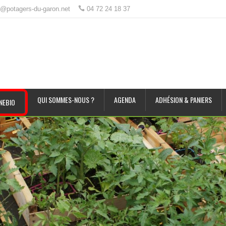
t@potagers-du-garon.net
04 72 24 18 37
QUI SOMMES-NOUS ?
AGENDA
ADHÉSION & PANIERS
NEBIO