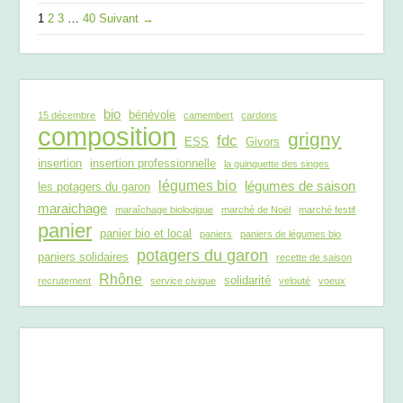
1
2
3
…
40
Suivant →
bio
bénévole
15 décembre
camembert
cardons
composition
grigny
fdc
ESS
Givors
insertion
insertion professionnelle
la guinguette des singes
légumes bio
légumes de saison
les potagers du garon
maraichage
maraîchage biologique
marché de Noël
marché festif
panier
panier bio et local
paniers
paniers de légumes bio
potagers du garon
paniers solidaires
recette de saison
Rhône
solidarité
recrutement
service civique
velouté
voeux