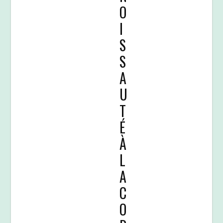
O
I
S
S
A
U
T
É
À
L
A
C
O