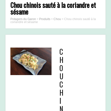
Chou chinois sauté à la coriandre et
sésame
Potagers du Garon
>
Produits
>
Chou
>
Chou chinois sauté à la
coriandre et sésame
C
H
O
U
C
H
I
N