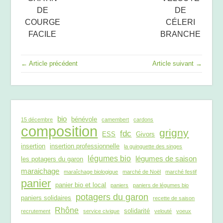
DE
DE
COURGE
CÉLERI
FACILE
BRANCHE
← Article précédent
Article suivant →
bio
bénévole
15 décembre
camembert
cardons
composition
grigny
fdc
ESS
Givors
insertion
insertion professionnelle
la guinguette des singes
légumes bio
légumes de saison
les potagers du garon
maraichage
maraîchage biologique
marché de Noël
marché festif
panier
panier bio et local
paniers
paniers de légumes bio
potagers du garon
paniers solidaires
recette de saison
Rhône
solidarité
recrutement
service civique
velouté
voeux