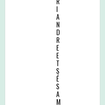
R
I
A
N
D
R
E
E
T
S
É
S
A
M