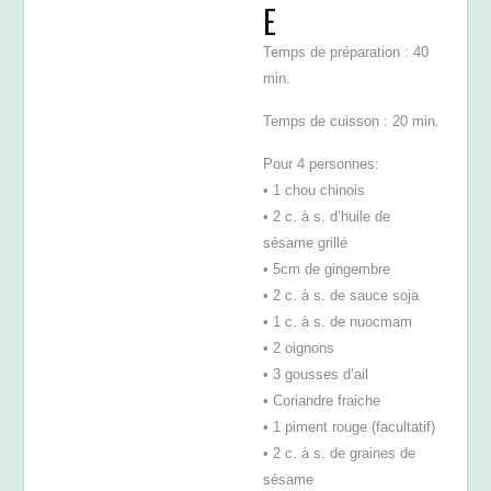
E
Temps de préparation : 40
min.
Temps de cuisson : 20 min.
Pour 4 personnes:
• 1 chou chinois
• 2 c. à s. d’huile de
sésame grillé
• 5cm de gingembre
• 2 c. à s. de sauce soja
• 1 c. à s. de nuocmam
• 2 oignons
• 3 gousses d’ail
• Coriandre fraiche
• 1 piment rouge (facultatif)
• 2 c. à s. de graines de
sésame