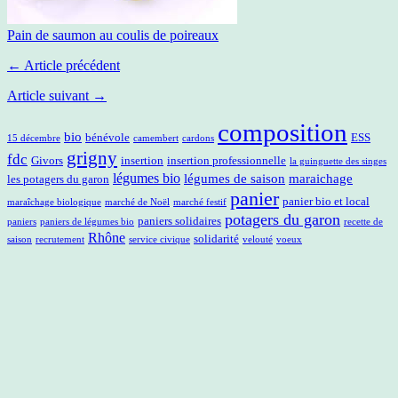
Pain de saumon au coulis de poireaux
← Article précédent
Article suivant →
composition
bio
bénévole
ESS
15 décembre
camembert
cardons
grigny
fdc
Givors
insertion
insertion professionnelle
la guinguette des singes
légumes bio
légumes de saison
maraichage
les potagers du garon
panier
panier bio et local
maraîchage biologique
marché de Noël
marché festif
potagers du garon
paniers solidaires
paniers
paniers de légumes bio
recette de
Rhône
solidarité
saison
recrutement
service civique
velouté
voeux