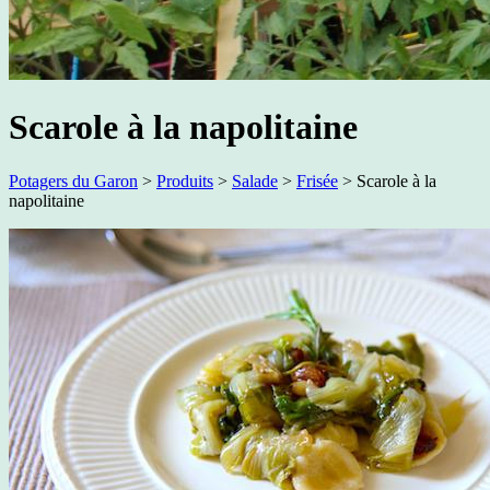
Scarole à la napolitaine
Potagers du Garon
>
Produits
>
Salade
>
Frisée
>
Scarole à la
napolitaine