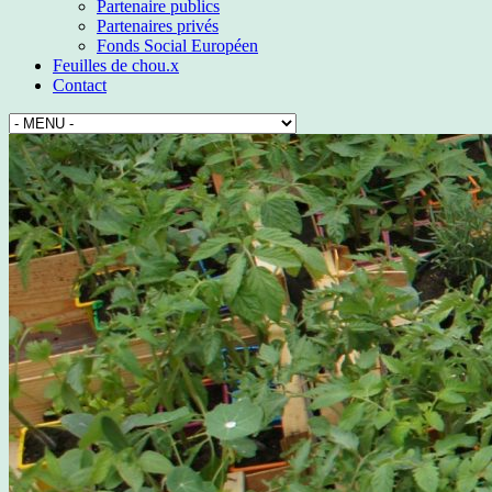
Partenaire publics
Partenaires privés
Fonds Social Européen
Feuilles de chou.x
Contact