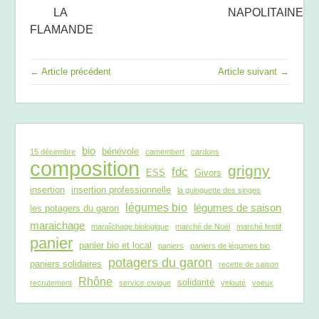
LA
NAPOLITAINE
FLAMANDE
← Article précédent
Article suivant →
bio
bénévole
15 décembre
camembert
cardons
composition
grigny
fdc
ESS
Givors
insertion
insertion professionnelle
la guinguette des singes
légumes bio
légumes de saison
les potagers du garon
maraichage
maraîchage biologique
marché de Noël
marché festif
panier
panier bio et local
paniers
paniers de légumes bio
potagers du garon
paniers solidaires
recette de saison
Rhône
solidarité
recrutement
service civique
velouté
voeux