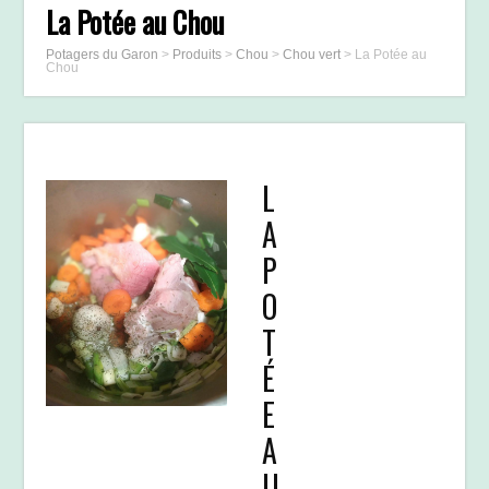
La Potée au Chou
Potagers du Garon
>
Produits
>
Chou
>
Chou vert
>
La Potée au
Chou
L
A
P
O
T
É
E
A
U