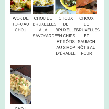
WOK DE
CHOU DE
CHOUX
CHOUX
TOFU AU
BRUXELLES
DE
DE
CHOU
À LA
BRUXELLES
BRUXELLES
SAVOYARDE
EN CHIPS
ET
ET RÔTIS
SAUMON
AU SIROP
RÔTIS AU
D’ÉRABLE
FOUR
CHOU