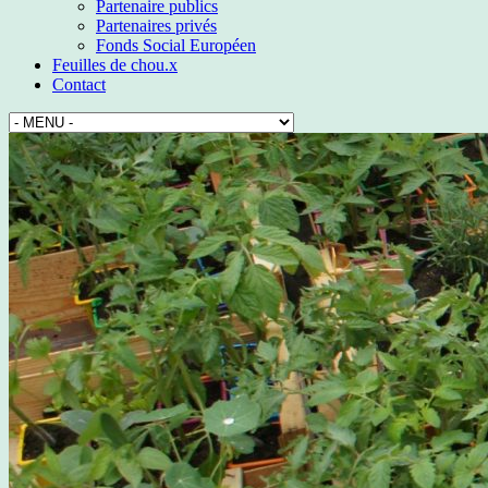
Partenaire publics
Partenaires privés
Fonds Social Européen
Feuilles de chou.x
Contact