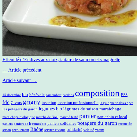
Effeuillé d’Endives aux noix, tartare de saumon et vinaigrette
← Article précédent
Article suivant →
composition
bio
bénévole
ESS
15 décembre
camembert
cardons
grigny
fdc
Givors
insertion
insertion professionnelle
la guinguette des singes
légumes bio
légumes de saison
maraichage
les potagers du garon
panier
panier bio et local
maraîchage biologique
marché de Noël
marché festif
potagers du garon
paniers solidaires
paniers
paniers de légumes bio
recette de
Rhône
solidarité
saison
recrutement
service civique
velouté
voeux