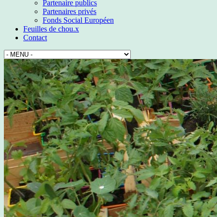
Partenaire publics
Partenaires privés
Fonds Social Européen
Feuilles de chou.x
Contact