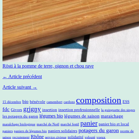
Rösti à la pomme de terre, oignon et chou rave
← Article précédent
Article suivant →
composition
bio
bénévole
ESS
15 décembre
camembert
cardons
grigny
fdc
Givors
insertion
insertion professionnelle
la guinguette des singes
légumes bio
légumes de saison
maraichage
les potagers du garon
panier
panier bio et local
maraîchage biologique
marché de Noël
marché festif
potagers du garon
paniers solidaires
paniers
paniers de légumes bio
recette de
Rhône
solidarité
saison
recrutement
service civique
velouté
voeux