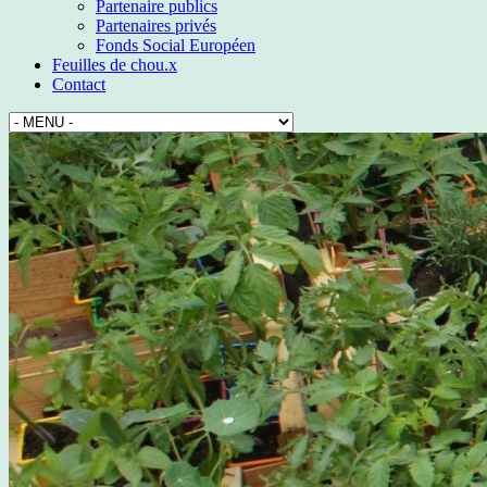
Partenaire publics
Partenaires privés
Fonds Social Européen
Feuilles de chou.x
Contact