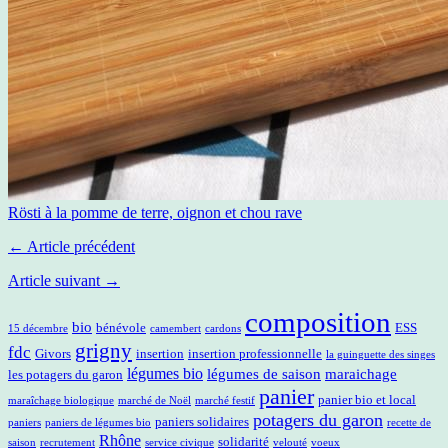
Rösti à la pomme de terre, oignon et chou rave
← Article précédent
Article suivant →
composition
bio
bénévole
ESS
15 décembre
camembert
cardons
grigny
fdc
Givors
insertion
insertion professionnelle
la guinguette des singes
légumes bio
légumes de saison
maraichage
les potagers du garon
panier
panier bio et local
maraîchage biologique
marché de Noël
marché festif
potagers du garon
paniers solidaires
paniers
paniers de légumes bio
recette de
Rhône
solidarité
saison
recrutement
service civique
velouté
voeux