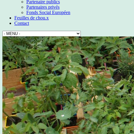
Partenaire publics
Partenaires privés
Fonds Social Européen
Feuilles de chou.x
Contact