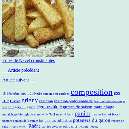
Frites de Navet croustillantes
← Article précédent
Article suivant →
composition
bio
bénévole
ESS
15 décembre
camembert
cardons
grigny
fdc
Givors
insertion
insertion professionnelle
la guinguette des singes
légumes bio
légumes de saison
maraichage
les potagers du garon
panier
panier bio et local
maraîchage biologique
marché de Noël
marché festif
potagers du garon
paniers solidaires
paniers
paniers de légumes bio
recette de
Rhône
solidarité
saison
recrutement
service civique
velouté
voeux