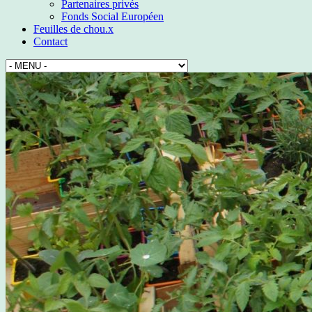
Partenaires privés
Fonds Social Européen
Feuilles de chou.x
Contact