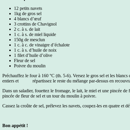
12 petits navets
1kg de gros sel
4 blancs d’œuf
3 crottins de Chavignol
2 c. à s. de lait
1 c. à s. de miel liquide
150g de mesclun
1 c. à c. de vinaigre d’échalote
1 c. à s. d’huile de noix
1 filet d’huile d’olive
Fleur de sel
Poivre du moulin
Préchauffez le four à 160 °C (th. 5-6). Versez le gros sel et les blan
entiers et répartissez le reste du mélange par-dessus en recouvrant
Dans un saladier, fouettez le fromage, le lait, le miel et une pincée de
pincée de fleur de sel et un tour du moulin à poivre.
Cassez la croûte de sel, prélevez les navets, coupez-les en quatre et d
Bon appétit !