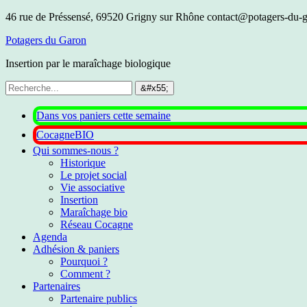
46 rue de Préssensé, 69520 Grigny sur Rhône
contact@potagers-du-g
Potagers du Garon
Insertion par le maraîchage biologique
Dans vos paniers cette semaine
CocagneBIO
Qui sommes-nous ?
Historique
Le projet social
Vie associative
Insertion
Maraîchage bio
Réseau Cocagne
Agenda
Adhésion & paniers
Pourquoi ?
Comment ?
Partenaires
Partenaire publics