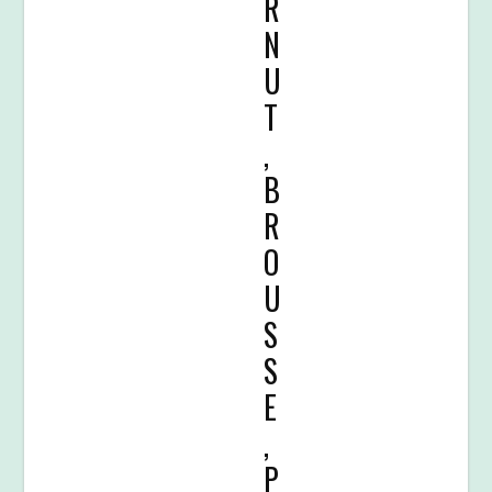
R
N
U
T
,
B
R
O
U
S
S
E
,
P