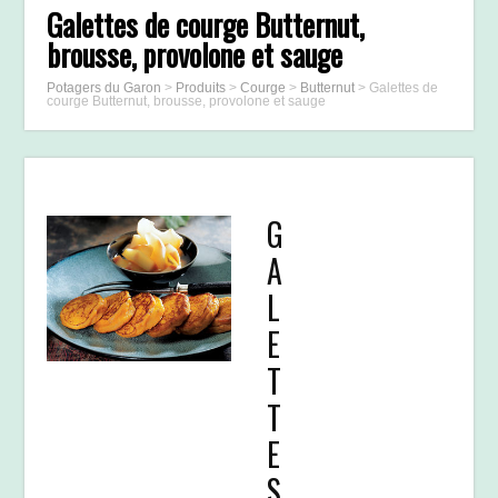
Galettes de courge Butternut,
brousse, provolone et sauge
Potagers du Garon
>
Produits
>
Courge
>
Butternut
>
Galettes de
courge Butternut, brousse, provolone et sauge
G
A
L
E
T
T
E
S