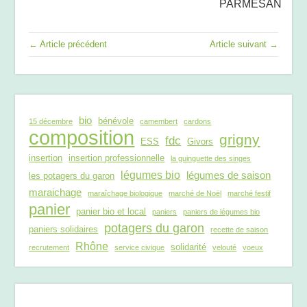
PARMESAN
← Article précédent
Article suivant →
bio
bénévole
15 décembre
camembert
cardons
composition
grigny
fdc
ESS
Givors
insertion
insertion professionnelle
la guinguette des singes
légumes bio
légumes de saison
les potagers du garon
maraichage
maraîchage biologique
marché de Noël
marché festif
panier
panier bio et local
paniers
paniers de légumes bio
potagers du garon
paniers solidaires
recette de saison
Rhône
solidarité
recrutement
service civique
velouté
voeux