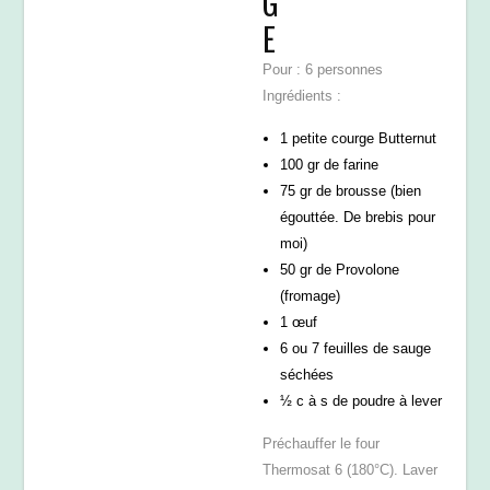
G
E
Pour : 6 personnes
Ingrédients :
1 petite courge Butternut
100 gr de farine
75 gr de brousse (bien
égouttée. De brebis pour
moi)
50 gr de Provolone
(fromage)
1 œuf
6 ou 7 feuilles de sauge
séchées
½ c à s de poudre à lever
Préchauffer le four
Thermosat 6 (180°C). Laver