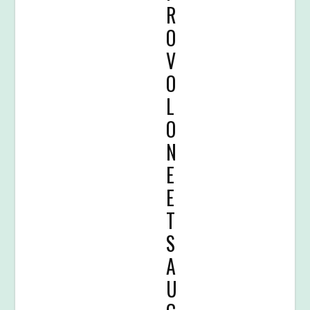
R
O
V
O
L
O
N
E
E
T
S
A
U