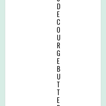
D
E
C
O
U
R
G
E
B
U
T
T
E