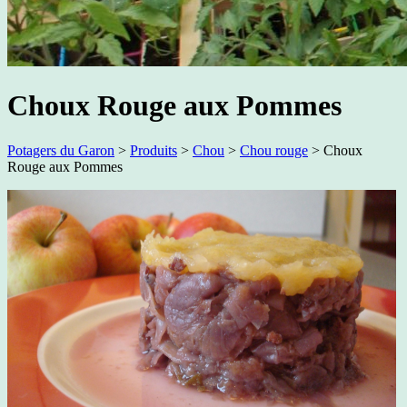
Choux Rouge aux Pommes
Potagers du Garon
>
Produits
>
Chou
>
Chou rouge
>
Choux
Rouge aux Pommes