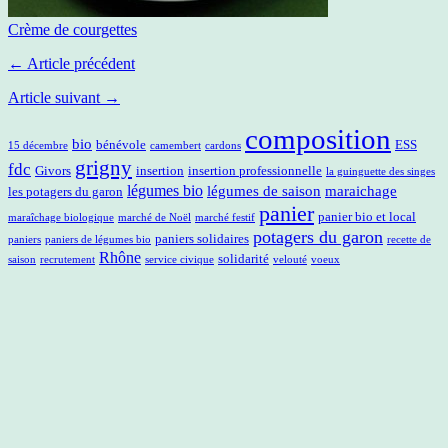
Crème de courgettes
← Article précédent
Article suivant →
composition
bio
bénévole
ESS
15 décembre
camembert
cardons
grigny
fdc
Givors
insertion
insertion professionnelle
la guinguette des singes
légumes bio
légumes de saison
maraichage
les potagers du garon
panier
panier bio et local
maraîchage biologique
marché de Noël
marché festif
potagers du garon
paniers solidaires
paniers
paniers de légumes bio
recette de
Rhône
solidarité
saison
recrutement
service civique
velouté
voeux