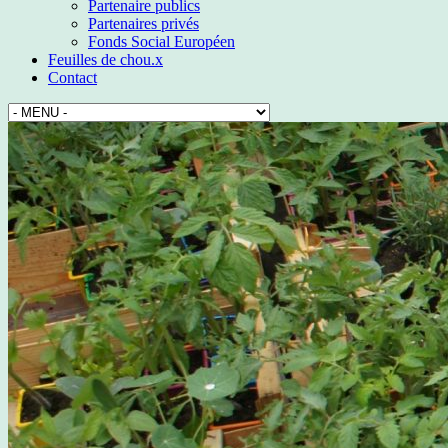
Partenaire publics
Partenaires privés
Fonds Social Européen
Feuilles de chou.x
Contact