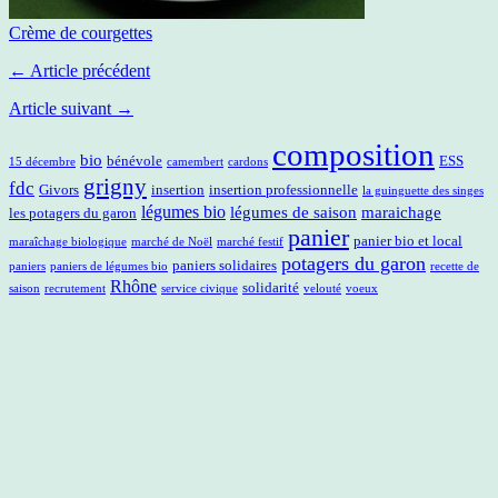
Crème de courgettes
← Article précédent
Article suivant →
composition
bio
bénévole
ESS
15 décembre
camembert
cardons
grigny
fdc
Givors
insertion
insertion professionnelle
la guinguette des singes
légumes bio
légumes de saison
maraichage
les potagers du garon
panier
panier bio et local
maraîchage biologique
marché de Noël
marché festif
potagers du garon
paniers solidaires
paniers
paniers de légumes bio
recette de
Rhône
solidarité
saison
recrutement
service civique
velouté
voeux