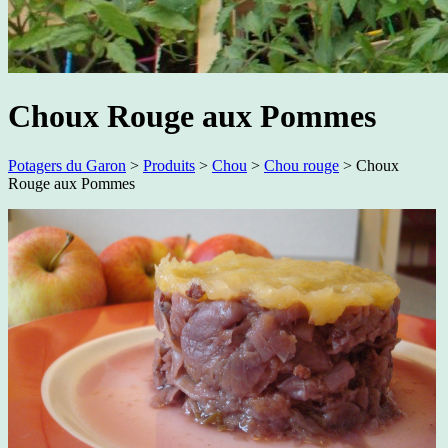
Choux Rouge aux Pommes
Potagers du Garon
>
Produits
>
Chou
>
Chou rouge
>
Choux
Rouge aux Pommes