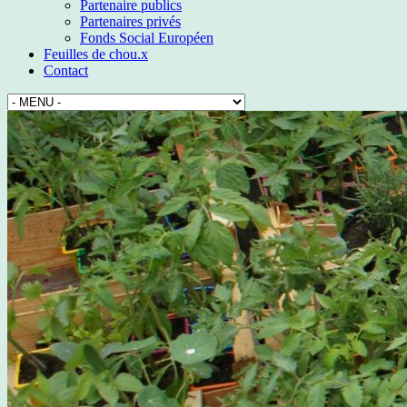
Partenaire publics
Partenaires privés
Fonds Social Européen
Feuilles de chou.x
Contact