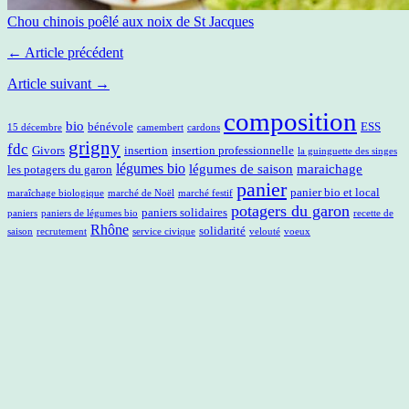
Chou chinois poêlé aux noix de St Jacques
← Article précédent
Article suivant →
composition
bio
bénévole
ESS
15 décembre
camembert
cardons
grigny
fdc
Givors
insertion
insertion professionnelle
la guinguette des singes
légumes bio
légumes de saison
maraichage
les potagers du garon
panier
panier bio et local
maraîchage biologique
marché de Noël
marché festif
potagers du garon
paniers solidaires
paniers
paniers de légumes bio
recette de
Rhône
solidarité
saison
recrutement
service civique
velouté
voeux