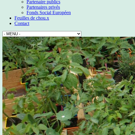
Partenaire publics
Partenaires privés
Fonds Social Européen
Feuilles de chou.x
Contact