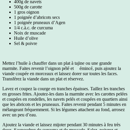
400g de navets
500g de carotte
1 gros oignon
1 poignée d’abricots secs
1 poignée pruneaux d’Agen
1/4 c.à.c. de curcuma
Noix de muscade
Huile d’olive
Sel & poivre
Mettez l’huile à chauffer dans un plat à tajine ou une grande
marmite. Faites revenir l’oignon pélé et émincé, puis ajoutez la
viande coupée en morceaux et laissez dorer sur toutes les faces.
Transférez la viande dans un plat et réservez.
Lavez et coupez la courge en tranches épaisses. Taillez les tranches
en grosses frites. Ajoutez-les dans la marmite avec les carottes pelées
et coupées en rondelles, les navets pelés et coupées en quartiers ainsi
que les abricots et les pruneaux. Faites revenir pendant 5 minutes en
mélangeant fréquemment. Si les légumes attachent au fond, arrosez
avec un peu d’eau.
Ajoutez la viande et laissez mijoter pendant 30 minutes à feu très
doux. Saupoudrez de curcuma et de muscade. Salez, poivrez et