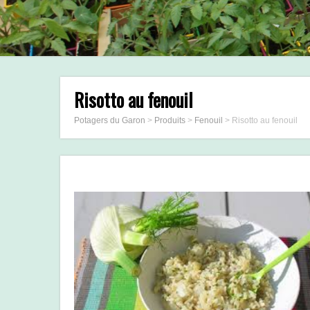
Risotto au fenouil
Potagers du Garon
>
Produits
>
Fenouil
>
Risotto au fenouil