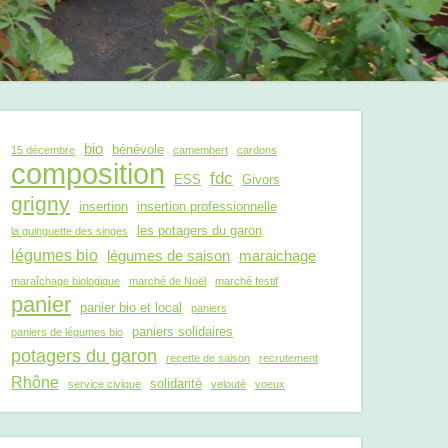
bio
bénévole
15 décembre
camembert
cardons
composition
fdc
ESS
Givors
grigny
insertion
insertion professionnelle
les potagers du garon
la guinguette des singes
légumes bio
légumes de saison
maraichage
maraîchage biologique
marché de Noël
marché festif
panier
panier bio et local
paniers
paniers solidaires
paniers de légumes bio
potagers du garon
recette de saison
recrutement
Rhône
solidarité
service civique
velouté
voeux