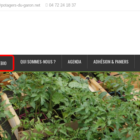
potagers-du-garon.net
04 72 24 18 37
QUI SOMMES-NOUS ?
AGENDA
ADHÉSION & PANIERS
BIO