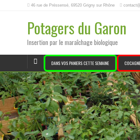
46 rue de Préssensé, 69520 Grigny sur Rhône
contact@
Potagers du Garon
Insertion par le maraîchage biologique
DANS VOS PANIERS CETTE SEMAINE
COCAGNE