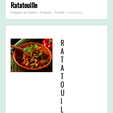
Ratatouille
Potagers du Garon
>
Produits
>
Tomate
>
Ratatouille
R
A
T
A
T
O
U
I
L