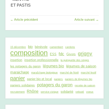
ET PASTIS
← Article précédent
Article suivant →
bio
bénévole
15 décembre
camembert
cardons
composition
grigny
fdc
ESS
Givors
insertion
insertion professionnelle
la guinguette des singes
légumes bio
légumes de saison
les potagers du garon
maraichage
maraîchage biologique
marché de Noël
marché festif
panier
panier bio et local
paniers
paniers de légumes bio
potagers du garon
paniers solidaires
recette de saison
Rhône
solidarité
recrutement
service civique
velouté
voeux