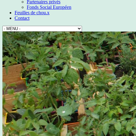
Partenaires privés
Fonds Social Européen
Feuilles de chou.x
Contact