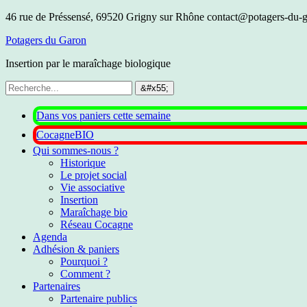
46 rue de Préssensé, 69520 Grigny sur Rhône
contact@potagers-du-g
Potagers du Garon
Insertion par le maraîchage biologique
Dans vos paniers cette semaine
CocagneBIO
Qui sommes-nous ?
Historique
Le projet social
Vie associative
Insertion
Maraîchage bio
Réseau Cocagne
Agenda
Adhésion & paniers
Pourquoi ?
Comment ?
Partenaires
Partenaire publics