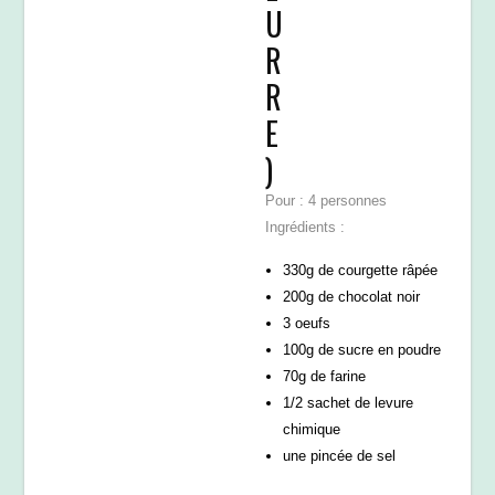
U
R
R
E
)
Pour : 4 personnes
Ingrédients :
330g de courgette râpée
200g de chocolat noir
3 oeufs
100g de sucre en poudre
70g de farine
1/2 sachet de levure
chimique
une pincée de sel