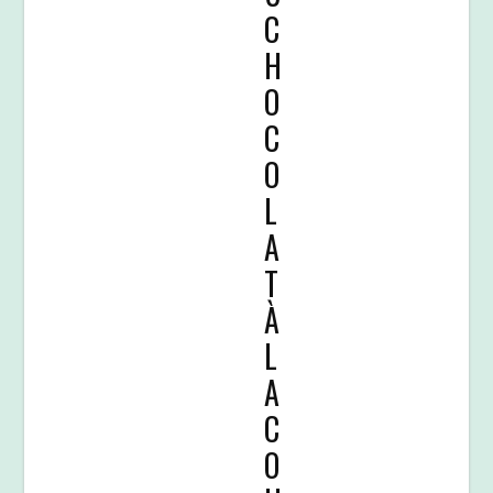
C
H
O
C
O
L
A
T
À
L
A
C
O