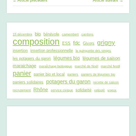
← Article précédent
Article suivant →
bio
bénévole
15 décembre
camembert
cardons
composition
grigny
fdc
ESS
Givors
insertion
insertion professionnelle
la guinguette des singes
légumes bio
légumes de saison
les potagers du garon
maraichage
maraîchage biologique
marché de Noël
marché festif
panier
panier bio et local
paniers
paniers de légumes bio
potagers du garon
paniers solidaires
recette de saison
Rhône
solidarité
recrutement
service civique
velouté
voeux