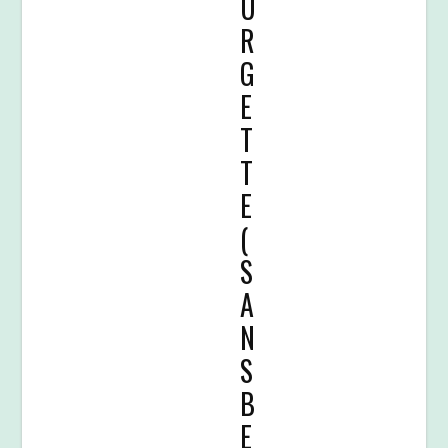
U
R
G
E
T
T
E
(
S
A
N
S
B
E