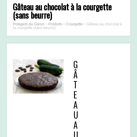
Gâteau au chocolat à la courgette
(sans beurre)
Potagers du Garon
>
Produits
>
Courgette
>
Gâteau au chocolat à
la courgette (sans beurre)
G
Â
T
E
A
U
A
U