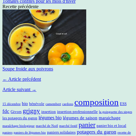
Tomates confites pour les mois d'hiver
Recette précédente
Soupe froide aux poivrons
← Article précédent
Article suivant →
composition
bio
bénévole
ESS
15 décembre
camembert
cardons
grigny
fdc
Givors
insertion
insertion professionnelle
la guinguette des singes
légumes bio
légumes de saison
maraichage
les potagers du garon
panier
panier bio et local
maraîchage biologique
marché de Noël
marché festif
potagers du garon
paniers solidaires
paniers
paniers de légumes bio
recette de