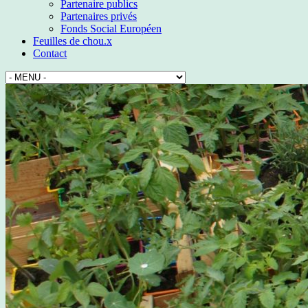
Partenaire publics
Partenaires privés
Fonds Social Européen
Feuilles de chou.x
Contact