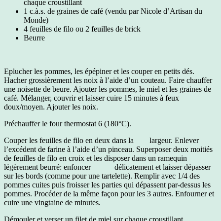
chaque croustillant
1 c.à.s. de graines de café (vendu par Nicole d’Artisan du
Monde)
4 feuilles de filo ou 2 feuilles de brick
Beurre
Eplucher les pommes, les épépiner et les couper en petits dés.
Hacher grossièrement les noix à l’aide d’un couteau. Faire chauffer
une noisette de beure. Ajouter les pommes, le miel et les graines de
café. Mélanger, couvrir et laisser cuire 15 minutes à feux
doux/moyen. Ajouter les noix.
Préchauffer le four thermostat 6 (180°C).
Couper les feuilles de filo en deux dans la largeur. Enlever
l’excédent de farine à l’aide d’un pinceau. Superposer deux moitiés
de feuilles de filo en croix et les disposer dans un ramequin
légèrement beurré: enfoncer délicatement et laisser dépasser
sur les bords (comme pour une tartelette). Remplir avec 1/4 des
pommes cuites puis froisser les parties qui dépassent par-dessus les
pommes. Procéder de la même façon pour les 3 autres. Enfourner et
cuire une vingtaine de minutes.
Démouler et verser un filet de miel sur chaque croustillant.