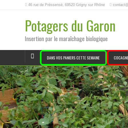
46 rue de Préssensé, 69520 Grigny sur Rhône
contact@
Potagers du Garon
Insertion par le maraîchage biologique
DANS VOS PANIERS CETTE SEMAINE
COCAGNE