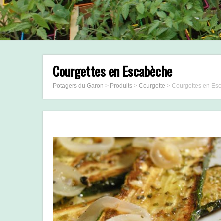
Courgettes en Escabèche
Potagers du Garon
>
Produits
>
Courgette
>
Courgettes en Es