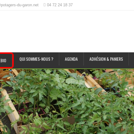
potagers-du-garon.net
04 72 24 18 37
QUI SOMMES-NOUS ?
AGENDA
ADHÉSION & PANIERS
BIO