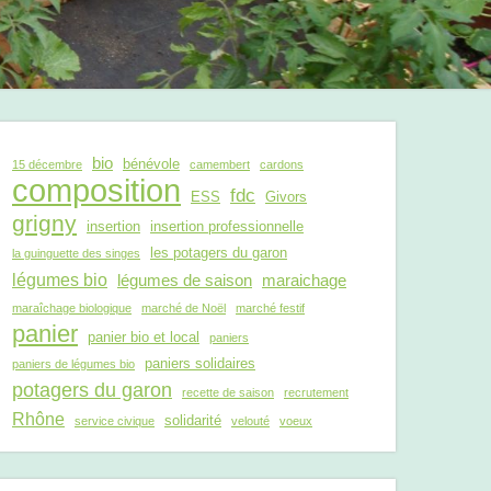
bio
bénévole
15 décembre
camembert
cardons
composition
fdc
ESS
Givors
grigny
insertion
insertion professionnelle
les potagers du garon
la guinguette des singes
légumes bio
légumes de saison
maraichage
maraîchage biologique
marché de Noël
marché festif
panier
panier bio et local
paniers
paniers solidaires
paniers de légumes bio
potagers du garon
recette de saison
recrutement
Rhône
solidarité
service civique
velouté
voeux