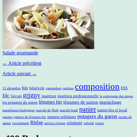
Salade gourmande
← Article précédent
Article suivant →
composition
bio
bénévole
ESS
15 décembre
camembert
cardons
grigny
fdc
Givors
insertion
insertion professionnelle
la guinguette des singes
légumes bio
légumes de saison
maraichage
les potagers du garon
panier
panier bio et local
maraîchage biologique
marché de Noël
marché festif
potagers du garon
paniers solidaires
paniers
paniers de légumes bio
recette de
Rhône
solidarité
saison
recrutement
service civique
velouté
voeux