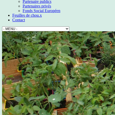
Partenaire publics
Partenaires privés
Fonds Social Européen
Feuilles de chou.x
Contact