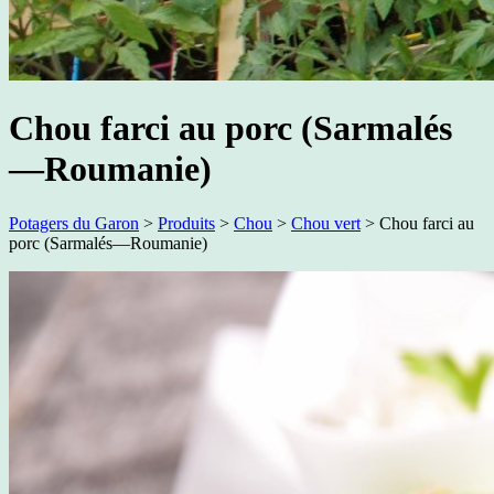
Chou farci au porc (Sarmalés
—Roumanie)
Potagers du Garon
>
Produits
>
Chou
>
Chou vert
>
Chou farci au
porc (Sarmalés—Roumanie)