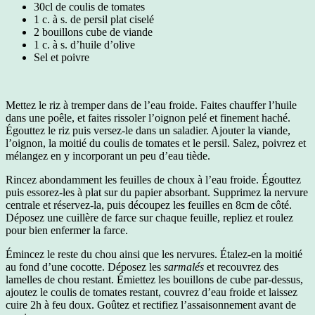
30cl de coulis de tomates
1 c. à s. de persil plat ciselé
2 bouillons cube de viande
1 c. à s. d’huile d’olive
Sel et poivre
Mettez le riz à tremper dans de l’eau froide. Faites chauffer l’huile
dans une poêle, et faites rissoler l’oignon pelé et finement haché.
Égouttez le riz puis versez-le dans un saladier. Ajouter la viande,
l’oignon, la moitié du coulis de tomates et le persil. Salez, poivrez et
mélangez en y incorporant un peu d’eau tiède.
Rincez abondamment les feuilles de choux à l’eau froide. Égouttez
puis essorez-les à plat sur du papier absorbant. Supprimez la nervure
centrale et réservez-la, puis découpez les feuilles en 8cm de côté.
Déposez une cuillère de farce sur chaque feuille, repliez et roulez
pour bien enfermer la farce.
Émincez le reste du chou ainsi que les nervures. Étalez-en la moitié
au fond d’une cocotte. Déposez les
sarmalés
et recouvrez des
lamelles de chou restant. Émiettez les bouillons de cube par-dessus,
ajoutez le coulis de tomates restant, couvrez d’eau froide et laissez
cuire 2h à feu doux. Goûtez et rectifiez l’assaisonnement avant de