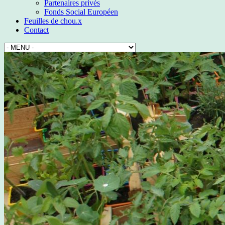
Partenaires privés
Fonds Social Européen
Feuilles de chou.x
Contact