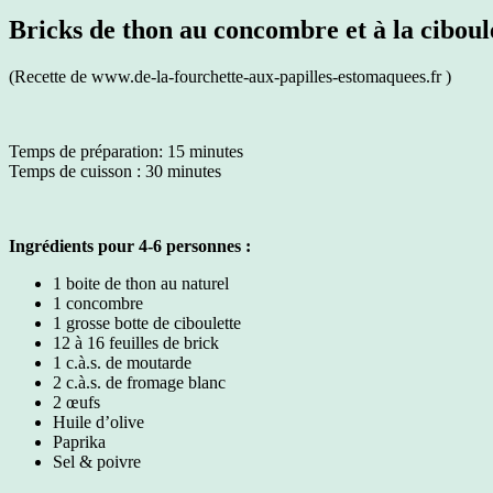
Bricks de thon au concombre et à la ciboul
(Recette de www.de-la-fourchette-aux-papilles-estomaquees.fr )
Temps de préparation: 15 minutes
Temps de cuisson : 30 minutes
Ingrédients pour 4-6 personnes :
1 boite de thon au naturel
1 concombre
1 grosse botte de ciboulette
12 à 16 feuilles de brick
1 c.à.s. de moutarde
2 c.à.s. de fromage blanc
2 œufs
Huile d’olive
Paprika
Sel & poivre