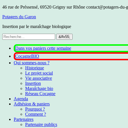
46 rue de Préssensé, 69520 Grigny sur Rhône
contact@potagers-du-g
Potagers du Garon
Insertion par le maraîchage biologique
Dans vos paniers cette semaine
CocagneBIO
Qui sommes-nous ?
Historique
Le projet social
Vie associative
Insertion
Maraîchage bio
Réseau Cocagne
Agenda
Adhésion & paniers
Pourquoi ?
Comment ?
Partenaires
Partenaire publics