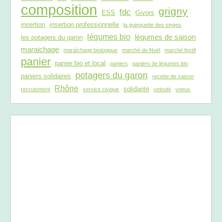
composition
grigny
fdc
ESS
Givors
insertion
insertion professionnelle
la guinguette des singes
légumes bio
légumes de saison
les potagers du garon
maraichage
maraîchage biologique
marché de Noël
marché festif
panier
panier bio et local
paniers
paniers de légumes bio
potagers du garon
paniers solidaires
recette de saison
Rhône
solidarité
recrutement
service civique
velouté
voeux