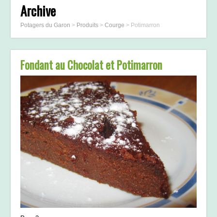
Archive
Potagers du Garon
>
Produits
>
Courge
>
Potimarron
Fondant au Chocolat et Potimarron