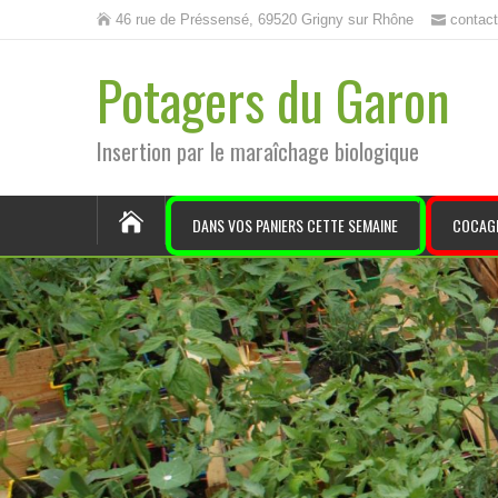
46 rue de Préssensé, 69520 Grigny sur Rhône
contac
Potagers du Garon
Insertion par le maraîchage biologique
DANS VOS PANIERS CETTE SEMAINE
COCAG