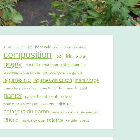
bio
bénévole
15 décembre
camembert
cardons
composition
fdc
ESS
Givors
grigny
insertion
insertion professionnelle
les potagers du garon
la guinguette des singes
légumes bio
légumes de saison
maraichage
maraîchage biologique
marché de Noël
marché festif
panier
panier bio et local
paniers
paniers solidaires
paniers de légumes bio
potagers du garon
recette de saison
recrutement
Rhône
solidarité
service civique
velouté
voeux