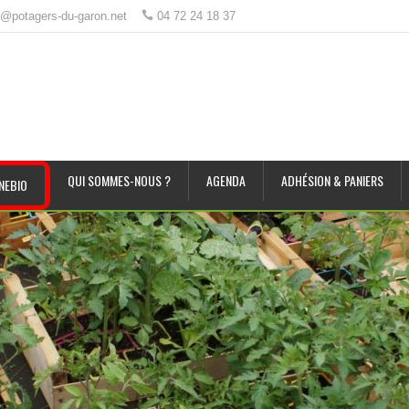
t@potagers-du-garon.net
04 72 24 18 37
QUI SOMMES-NOUS ?
AGENDA
ADHÉSION & PANIERS
NEBIO