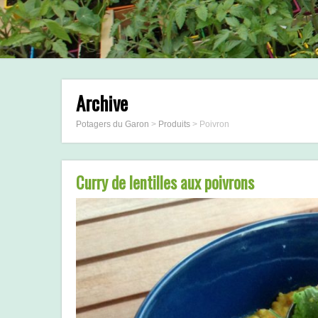
Archive
Potagers du Garon
>
Produits
>
Poivron
Curry de lentilles aux poivrons