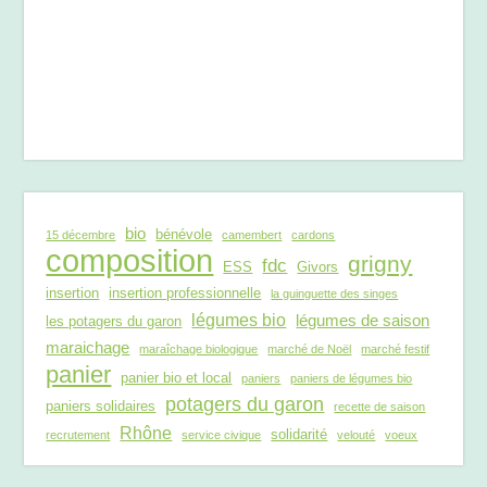
bio
bénévole
15 décembre
camembert
cardons
composition
grigny
fdc
ESS
Givors
insertion
insertion professionnelle
la guinguette des singes
légumes bio
légumes de saison
les potagers du garon
maraichage
maraîchage biologique
marché de Noël
marché festif
panier
panier bio et local
paniers
paniers de légumes bio
potagers du garon
paniers solidaires
recette de saison
Rhône
solidarité
recrutement
service civique
velouté
voeux