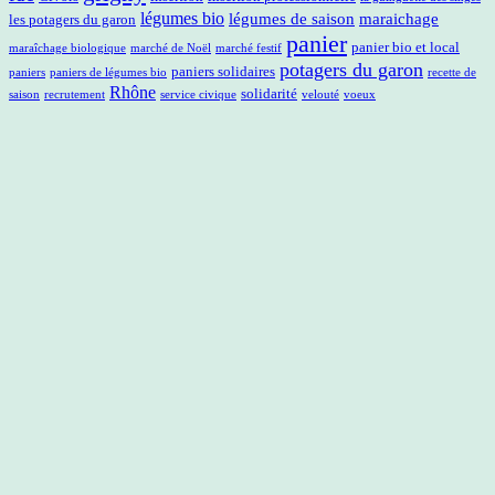
légumes bio
légumes de saison
maraichage
les potagers du garon
panier
panier bio et local
maraîchage biologique
marché de Noël
marché festif
potagers du garon
paniers solidaires
paniers
paniers de légumes bio
recette de
Rhône
solidarité
saison
recrutement
service civique
velouté
voeux