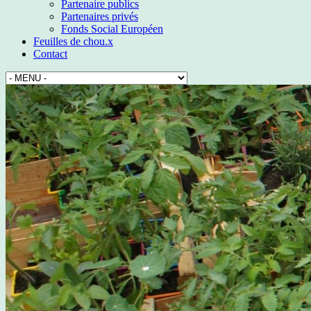
Partenaire publics
Partenaires privés
Fonds Social Européen
Feuilles de chou.x
Contact