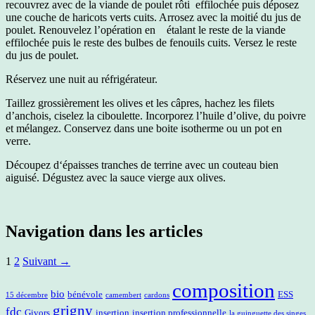
recouvrez avec de la viande de poulet rôti effilochée puis déposez
une couche de haricots verts cuits. Arrosez avec la moitié du jus de
poulet. Renouvelez l’opération en étalant le reste de la viande
effilochée puis le reste des bulbes de fenouils cuits. Versez le reste
du jus de poulet.
Réservez une nuit au réfrigérateur.
Taillez grossièrement les olives et les câpres, hachez les filets
d’anchois, ciselez la ciboulette. Incorporez l’huile d’olive, du poivre
et mélangez. Conservez dans une boite isotherme ou un pot en
verre.
Découpez d‘épaisses tranches de terrine avec un couteau bien
aiguisé. Dégustez avec la sauce vierge aux olives.
Navigation dans les articles
1
2
Suivant →
composition
bio
bénévole
ESS
15 décembre
camembert
cardons
grigny
fdc
Givors
insertion
insertion professionnelle
la guinguette des singes