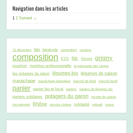
Navigation dans les articles
1
2
Suivant →
bio
bénévole
15 décembre
camembert
cardons
composition
grigny
fdc
ESS
Givors
insertion
insertion professionnelle
la guinguette des singes
légumes bio
légumes de saison
les potagers du garon
maraichage
maraîchage biologique
marché de Noël
marché festif
panier
panier bio et local
paniers
paniers de légumes bio
potagers du garon
paniers solidaires
recette de saison
Rhône
solidarité
recrutement
service civique
velouté
voeux