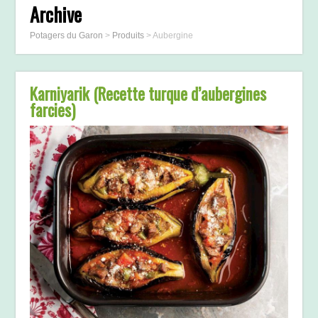
Archive
Potagers du Garon
>
Produits
>
Aubergine
Karniyarik (Recette turque d’aubergines
farcies)