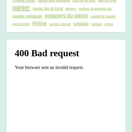
maraichage
maraîchage biologique
marché de Noël
marché festif
panier
panier bio et local
paniers
paniers de légumes bio
potagers du garon
paniers solidaires
recette de saison
Rhône
solidarité
recrutement
service civique
velouté
voeux