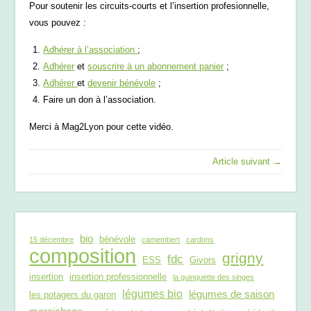
Pour soutenir les circuits-courts et l’insertion profesionnelle,
vous pouvez :
Adhérer à l’association
;
Adhérer
et
souscrire à un abonnement panier
;
Adhérer
et
devenir bénévole
;
Faire un don à l’association.
Merci à Mag2Lyon pour cette vidéo.
Article suivant →
bio
bénévole
15 décembre
camembert
cardons
composition
grigny
fdc
ESS
Givors
insertion
insertion professionnelle
la guinguette des singes
légumes bio
légumes de saison
les potagers du garon