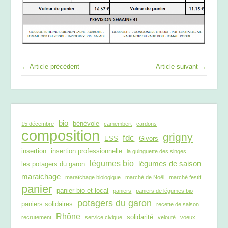
← Article précédent
Article suivant →
bio
bénévole
15 décembre
camembert
cardons
composition
grigny
fdc
ESS
Givors
insertion
insertion professionnelle
la guinguette des singes
légumes bio
légumes de saison
les potagers du garon
maraichage
maraîchage biologique
marché de Noël
marché festif
panier
panier bio et local
paniers
paniers de légumes bio
potagers du garon
paniers solidaires
recette de saison
Rhône
solidarité
recrutement
service civique
velouté
voeux