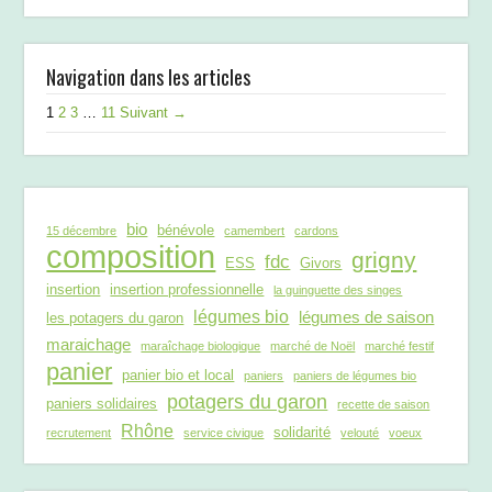
Navigation dans les articles
1
2
3
…
11
Suivant →
bio
bénévole
15 décembre
camembert
cardons
composition
grigny
fdc
ESS
Givors
insertion
insertion professionnelle
la guinguette des singes
légumes bio
légumes de saison
les potagers du garon
maraichage
maraîchage biologique
marché de Noël
marché festif
panier
panier bio et local
paniers
paniers de légumes bio
potagers du garon
paniers solidaires
recette de saison
Rhône
solidarité
recrutement
service civique
velouté
voeux