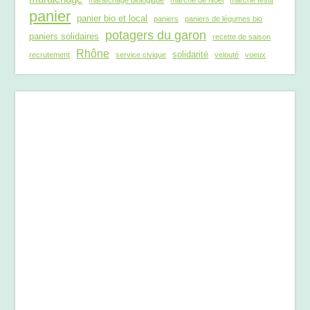
panier
panier bio et local
paniers
paniers de légumes bio
potagers du garon
paniers solidaires
recette de saison
Rhône
solidarité
recrutement
service civique
velouté
voeux