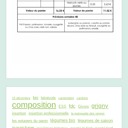
bio
bénévole
15 décembre
camembert
cardons
composition
grigny
fdc
ESS
Givors
insertion
insertion professionnelle
la guinguette des singes
légumes bio
légumes de saison
les potagers du garon
maraichage
maraîchage biologique
marché de Noël
marché festif